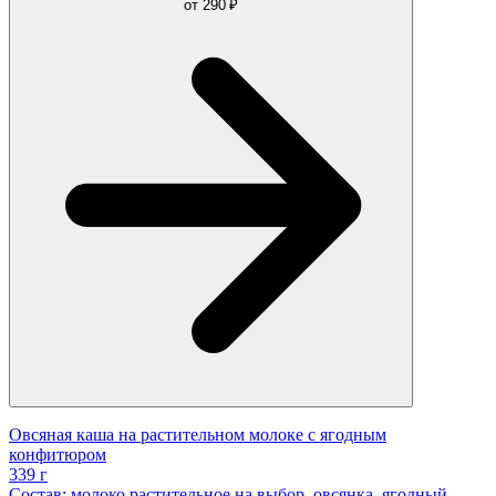
от
290 ₽
Овсяная каша на растительном молоке с ягодным
конфитюром
339 г
Состав: молоко растительное на выбор, овсянка, ягодный