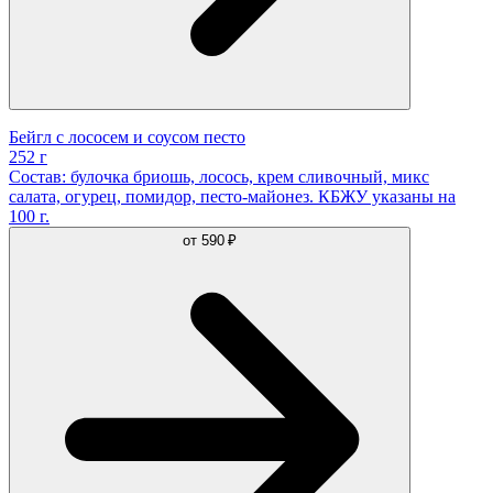
Бейгл с лососем и соусом песто
252 г
Состав: булочка бриошь, лосось, крем сливочный, микс
салата, огурец, помидор, песто-майонез. КБЖУ указаны на
100 г.
от
590 ₽