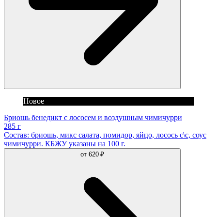
Новое
Бриошь бенедикт с лососем и воздушным чимичурри
285 г
Состав: бриошь, микс салата, помидор, яйцо, лосось с\с, соус
чимичурри. КБЖУ указаны на 100 г.
от
620 ₽