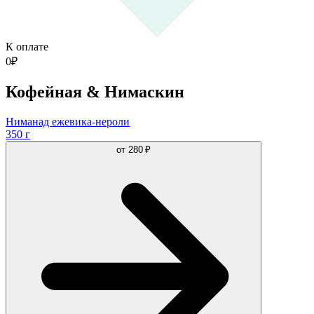
К оплате
0
₽
Кофейная & Нимаскин
Ниманад ежевика-нероли
350 г
от
280 ₽