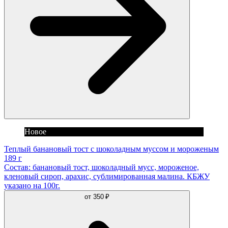
Новое
Теплый банановый тост с шоколадным муссом и мороженым
189 г
Состав: банановый тост, шоколадный мусс, мороженое,
кленовый сироп, арахис, сублимированная малина. КБЖУ
указано на 100г.
от
350 ₽