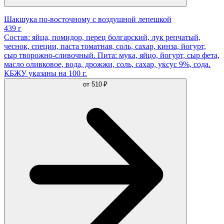
Шакшука по-восточному с воздушной лепешкой
439 г
Состав: яйца, помидор, перец болгарский, лук репчатый,
чеснок, специи, паста томатная, соль, сахар, кинза, йогурт,
сыр творожно-сливочный. Пита: мука, яйцо, йогурт, сыр фета,
масло оливковое, вода, дрожжи, соль, сахар, уксус 9%, сода.
КБЖУ указаны на 100 г.
от
510 ₽