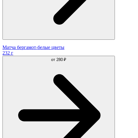
Матча бергамот-белые цветы
232 г
от
280 ₽