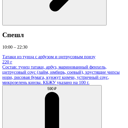
Спешл
10:00 – 22:30
Татаки из тунца с арбузом и цитрусовым понзу
220 г
Состав: тунец татаки, арбуз, маринованный фенхель,
цитрусовый соус (лайм, имбирь, соевый), хрустящие чипсы
нори, рисовая бумага, кунжут кимчи, устричный соус,
микрозелень кинзы. КБЖУ указано на 100 г.
590 ₽