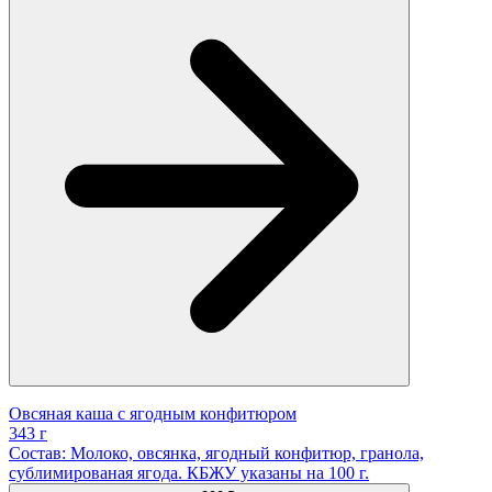
Овсяная каша с ягодным конфитюром
343 г
Состав: Молоко, овсянка, ягодный конфитюр, гранола,
сублимированая ягода. КБЖУ указаны на 100 г.