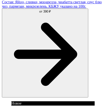
Состав: Яйцо, сливки, моцарелла, чиабатта светлая, соус блю
чиз, пармезан, микрозелень. КБЖУ указано на 100г.
от
390 ₽
Новое