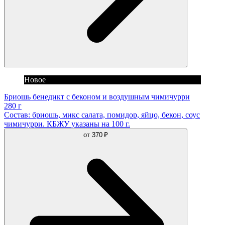
Новое
Бриошь бенедикт с беконом и воздушным чимичурри
280 г
Состав: бриошь, микс салата, помидор, яйцо, бекон, соус
чимичурри. КБЖУ указаны на 100 г.
от
370 ₽