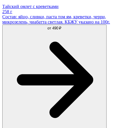
Тайский омлет с креветками
258 г
Состав: яйцо, сливки, паста том ям, креветки, черри,
микрозелень, чиабатта светлая. КБЖУ указано на 100г.
от
490 ₽