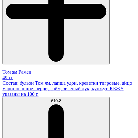
Том ям Рамен
495 г
Состав: бульон Том ям, лапша удон, креветки тигровые, яйцо
маринованное, черри, лайм, зеленый лук, кунжут. КБЖУ
указаны на 100 г.
610 ₽