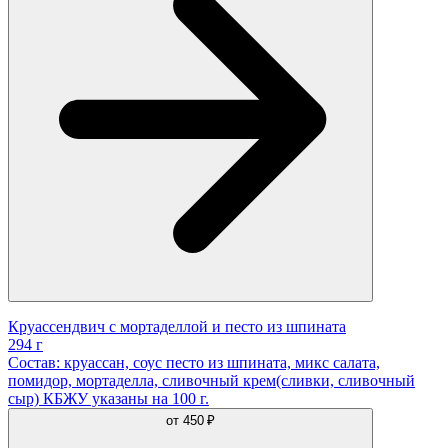
Круассендвич с мортаделлой и песто из шпината
294 г
Состав: круассан, соус песто из шпината, микс салата,
помидор, мортаделла, сливочный крем(сливки, сливочный
сыр) КБЖУ указаны на 100 г.
от
450 ₽