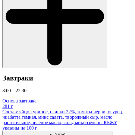
Завтраки
8:00 – 22:30
Основа завтрака
281 г
Состав: яйцо куриное, сливки 22%, томаты черри, огурец,
чиабатта темная, микс салата, творожный сыр, масло
растительное, зеленое масло, соль, микрозелень. КБЖУ
указаны на 100 г.
от
370 ₽