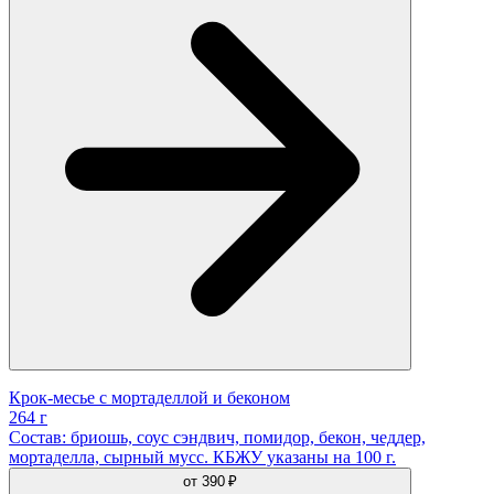
Крок-месье с мортаделлой и беконом
264 г
Состав: бриошь, соус сэндвич, помидор, бекон, чеддер,
мортаделла, сырный мусс. КБЖУ указаны на 100 г.
от
390 ₽