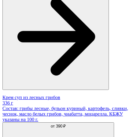
Крем суп из лесных грибов
336 г
Состав: грибы лесные, бульон куриный, картофель, сливки,
чеснок, масло белых грибов, чиабатта, моцарелла. КБЖУ
указаны на 100 г.
от
390 ₽