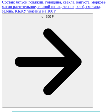
Состав: бульон говяжий, говядина, свекла, капуста, морковь,
масло растительное, свиной шпик, чеснок, хлеб, сметана,
зелень. КБЖУ указаны на 100 г.
от
390 ₽