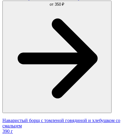
от
350 ₽
Наваристый борщ с томленой говядиной и хлебушком со
смальцем
390 г