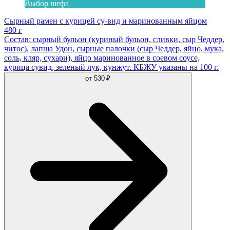
Выбор шефа
Сырный рамен с курицей су-вид и маринованным яйцом
480 г
Состав: сырный бульон (куриный бульон, сливки, сыр Чеддер,
читос), лапша Удон, сырные палочки (сыр Чеддер, яйцо, мука,
соль, кляр, сухари), яйцо маринованное в соевом соусе,
курица сувид, зеленый лук, кунжут. КБЖУ указаны на 100 г.
от
530 ₽