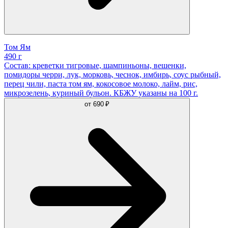
Том Ям
490 г
Состав: креветки тигровые, шампиньоны, вешенки,
помидоры черри, лук, морковь, чеснок, имбирь, соус рыбный,
перец чили, паста том ям, кокосовое молоко, лайм, рис,
микрозелень, куриный бульон. КБЖУ указаны на 100 г.
от
690 ₽