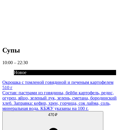
Супы
10:00 – 22:30
Новое
Окрошка с томленой говядиной и печеным картофелем
510 г
Состав: пастрами из говядины, бейби картофель, редис,
огурец, яйцо, зеленый лук, зелень, сметана, бородинский
хлеб. Заправка: кефир, хрен, горчица, сок лайма, соль,
минеральная вода. КБЖУ указаны на 100 г.
470 ₽