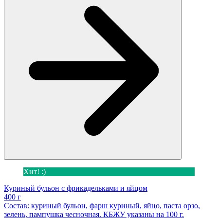
Хит! :)
Куриный бульон с фрикадельками и яйцом
400 г
Состав: куриный бульон, фарш куриный, яйцо, паста орзо,
зелень, пампушка чесночная. КБЖУ указаны на 100 г.