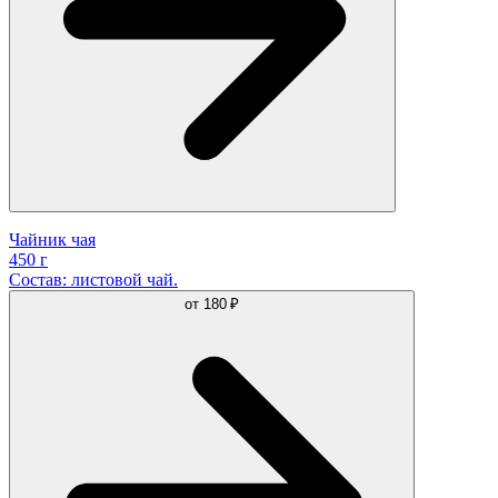
Чайник чая
450 г
Состав: листовой чай.
от
180 ₽