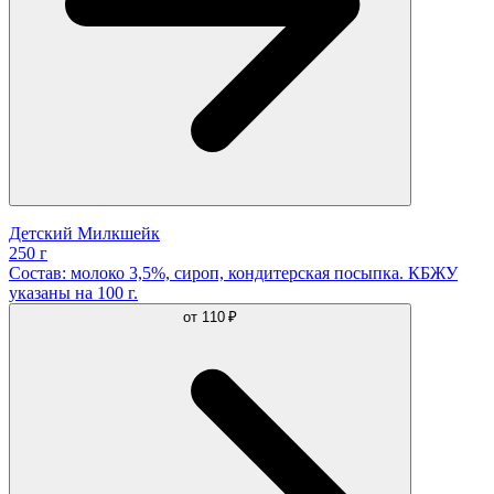
Детский Милкшейк
250 г
Состав: молоко 3,5%, сироп, кондитерская посыпка. КБЖУ
указаны на 100 г.
от
110 ₽