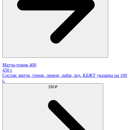
Матча-тоник 400
450 г
Состав: матча, тоник, лимон, лайм, лед. КБЖУ указаны на 100
г.
330 ₽