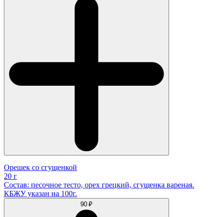
Орешек со сгущенкой
20 г
Состав: песочное тесто, орех грецкий, сгущенка вареная.
КБЖУ указан на 100г.
90 ₽