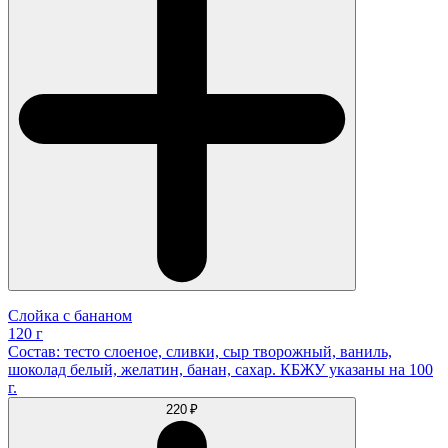
Слойка с бананом
120 г
Состав: тесто слоеное, сливки, сыр творожный, ваниль,
шоколад белый, желатин, банан, сахар. КБЖУ указаны на 100
г.
220 ₽