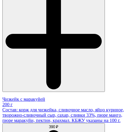
Чизкейк с маракуйей
200 г
Состав: корж для чизкейка, сливочное масло, яйцо куриное,
творожно-сливочный сыр, сахар, сливки 33%, пюре манго,
пюре маракуйи, пектин, крахмал. КБЖУ указаны на 100 г.
390 ₽