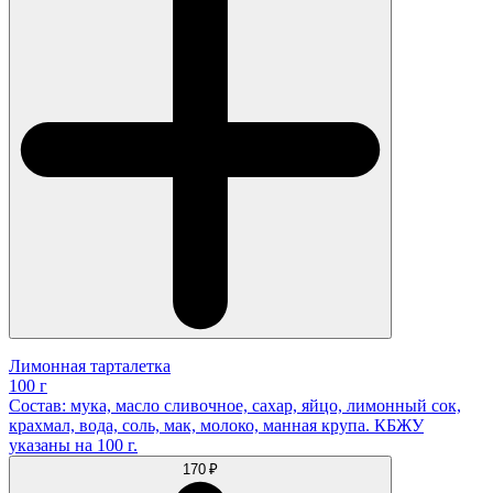
Лимонная тарталетка
100 г
Состав: мука, масло сливочное, сахар, яйцо, лимонный сок,
крахмал, вода, соль, мак, молоко, манная крупа. КБЖУ
указаны на 100 г.
170 ₽