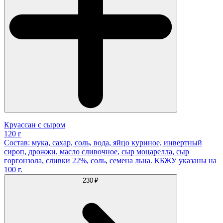
Круассан с сыром
120 г
Состав: мука, сахар, соль, вода, яйцо куриное, инвертный
сироп, дрожжи, масло сливочное, сыр моцарелла, сыр
горгонзола, сливки 22%, соль, семена льна. КБЖУ указаны на
100 г.
230 ₽