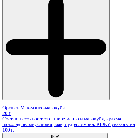
Орешек Мак-манго-маракуйя
20 г
Состав: песочное тесто, пюре манго и маракуйя, крахмал,
шоколад белый, сливки, мак, цедра лимона. КБЖУ указаны на
100 г.
90 ₽