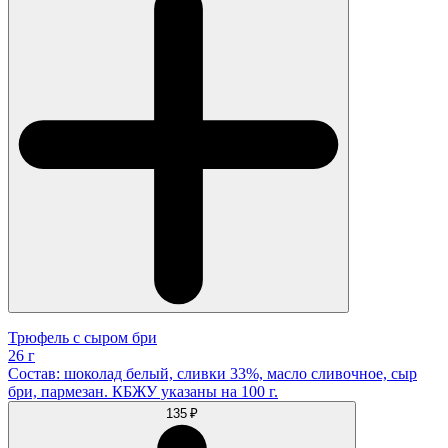
Трюфель с сыром бри
26 г
Состав: шоколад белый, сливки 33%, масло сливочное, сыр
бри, пармезан. КБЖУ указаны на 100 г.
135 ₽