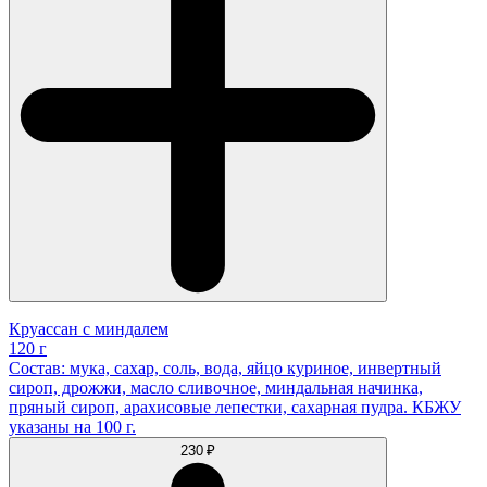
Круассан с миндалем
120 г
Состав: мука, сахар, соль, вода, яйцо куриное, инвертный
сироп, дрожжи, масло сливочное, миндальная начинка,
пряный сироп, арахисовые лепестки, сахарная пудра. КБЖУ
указаны на 100 г.
230 ₽