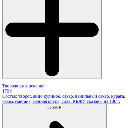
Творожная запеканка
170 г
Состав: творог, яйцо куриное, сахар, ванильный сахар, курага,
изюм, сметана, манная крупа, соль. КБЖУ указаны на 100 г.
от
220 ₽