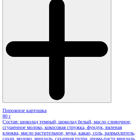
Пирожное картошка
80 г
Состав: шоколад темный, шоколад белый, масло сливочное,
сгущенное молоко, кокосовая стружка, фундук, вяленая
клюква, масло растительное, мука, какао, соль, разрыхлитель,
сахар, молоко, миндаль, сахарная пудра, арома-паста миндаль,