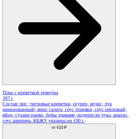
Поке с креветкой темпура
397 г
Состав: рис, тигровые креветки, огурец, редис, лук
маринованный, микс салата, соус терияки, соус ореховый,
яйцо, сухари панко, бобы эдамаме, водоросли чука, арахис,
соус шрирача. КБЖУ указаны на 100 г.
от
610 ₽