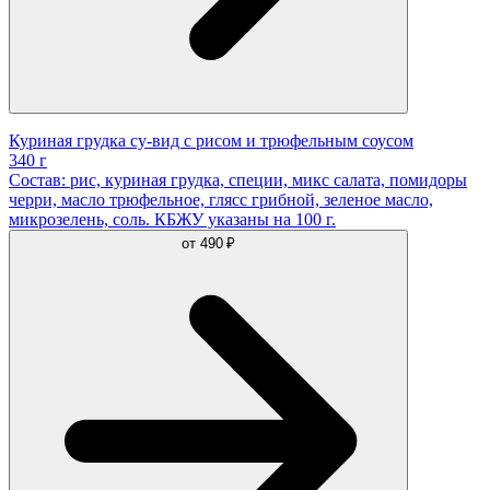
Куриная грудка су-вид с рисом и трюфельным соусом
340 г
Состав: рис, куриная грудка, специи, микс салата, помидоры
черри, масло трюфельное, глясс грибной, зеленое масло,
микрозелень, соль. КБЖУ указаны на 100 г.
от
490 ₽