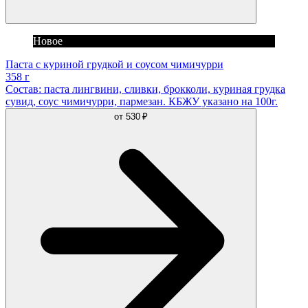
Новое
Паста с куриной грудкой и соусом чимичурри
358 г
Состав: паста лингвини, сливки, брокколи, куриная грудка
сувид, соус чимичурри, пармезан. КБЖУ указано на 100г.
от
530 ₽