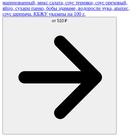
маринованный, микс салата, соус терияки, соус ореховый,
яйцо, сухари панко, бобы эдамаме, водоросли чука, арахис,
соус шрирача. КБЖУ указаны на 100 г.
от
510 ₽