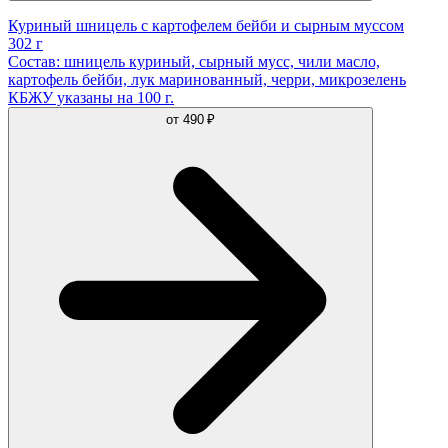
Куриный шницель с картофелем бейби и сырным муссом
302 г
Состав: шницель куриный, сырный мусс, чили масло,
картофель бейби, лук маринованный, черри, микрозелень
КБЖУ указаны на 100 г.
от
490 ₽