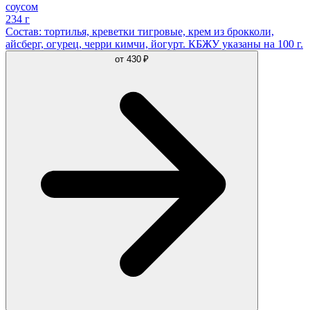
соусом
234 г
Состав: тортилья, креветки тигровые, крем из брокколи,
айсберг, огурец, черри кимчи, йогурт. КБЖУ указаны на 100 г.
от
430 ₽