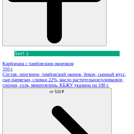
Хит! :)
Карбонара с тамбовским окороком
310 г
Состав: лингвини, тамбовский окорок, бекон, сырный мусс,
сыр пармезан, сливки 22%, масло растительное/оливковое,
специи, соль, микрозелень. КБЖУ указаны на 100 г.
от
510 ₽