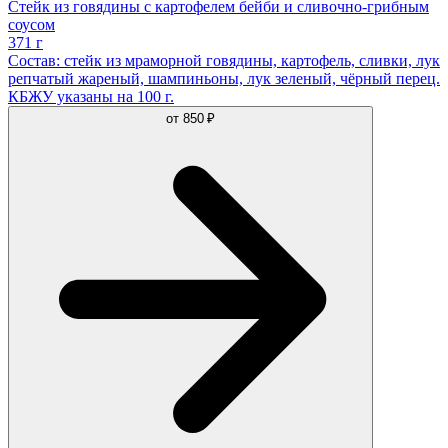
Стейк из говядины с картофелем бейби и сливочно-грибным
соусом
371 г
Состав: стейк из мраморной говядины, картофель, сливки, лук
репчатый жареный, шампиньоны, лук зеленый, чёрный перец.
КБЖУ указаны на 100 г.
от
850 ₽