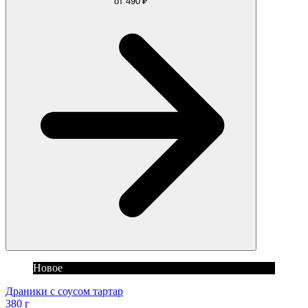
от
490 ₽
Новое
Драники с соусом тартар
380 г