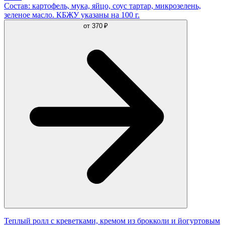
Состав: картофель, мука, яйцо, соус тартар, микрозелень,
зеленое масло. КБЖУ указаны на 100 г.
от
370 ₽
Теплый ролл с креветками, кремом из брокколи и йогуртовым