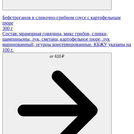
Бефстроганов в сливочно-грибном соусе с картофельным
пюре
300 г
Состав: мраморная говядина, микс грибов, сливки,
шампиньоны, лук, сметана, картофельное пюре, лук
маринованный, огурцы консервированные. КБЖУ указаны на
100 г.
от
610 ₽