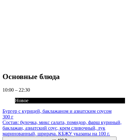
Основные блюда
10:00 – 22:30
Новое
Бургер с курицей, баклажаном и азиатским соусом
300 г
Состав: булочка, микс салата, помидор, фарш куриный,
баклажан, азиатский соус, крем сливочный, лук
маринованный, шрирача. КБЖУ указаны на 100 г.