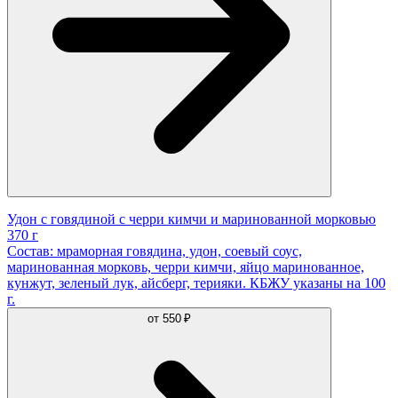
Удон с говядиной с черри кимчи и маринованной морковью
370 г
Состав: мраморная говядина, удон, соевый соус,
маринованная морковь, черри кимчи, яйцо маринованное,
кунжут, зеленый лук, айсберг, терияки. КБЖУ указаны на 100
г.
от
550 ₽