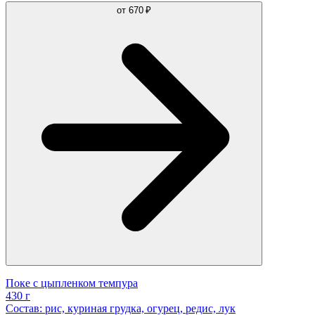
от
670 ₽
Поке с цыпленком темпура
430 г
Состав: рис, куриная грудка, огурец, редис, лук