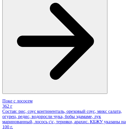
Поке с лососем
362 г
Состав: рис, соус континенталь, ореховый соус, микс салата,
огурец, редис, водоросли чука, бобы эдамаме, лук
маринованный, лосось с\с, терияки, арахис. КБЖУ указаны на
100 г.