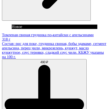
Новое
Томленая свиная грудинка по-китайски с апельсинами
318 г
Состав: рис для поке, грудинка свиная, бобы эдамаме, сегмент
апельсина, перец чили, микрозелень, кунжут, масло
кунжутное, соус терияки, сладкий соус чили. КБЖУ указаны
на 100 г.
490 ₽